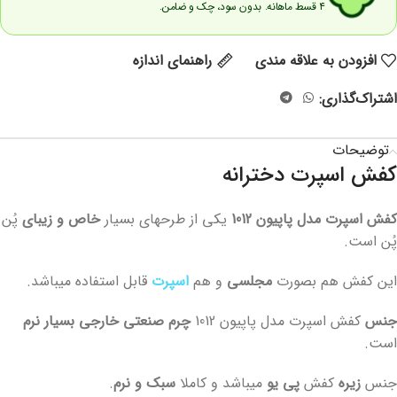
۴ قسط ماهانه. بدون سود، چک و ضامن.
افزودن به علاقه مندی
راهنمای اندازه
اشتراک‌گذاری:
توضیحات
کفش اسپرت دخترانه
کفش اسپرت مدل پاپیون 1012
یکی از طرحهای بسیار
خاص و زیبای
پُن
پُن است.
این کفش هم بصورت
مجلسی
و هم
اسپرت
قابل استفاده میباشد.
جنس
کفش اسپرت مدل پاپیون 1012
چرم صنعتی خارجی بسیار نرم
است.
جنس
زیره
کفش
پی یو
میباشد و کاملا
سبک و نرم
.