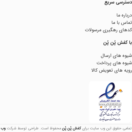
دسترسی سریع
درباره ما
تماس با ما
کدهای رهگیری مرسولات
با کفش پُن پُن
شیوه های ارسال
شیوه های پرداخت
رویه های تعویض کالا
تمامی حقوق این وب سایت برای
کفش پُن پُن
محفوظ است. طراحی توسط شرکت
وب