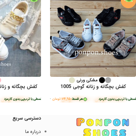
-15%
مشکی ورنی
کفش بچگانه و زنانه گوجی 1005
کفش بچگانه و زنانه ش
1,689,800
تومان
–
499,800
تومان
1,888,000
تومان
پی بدون کارمزد
ب‌پی بدون کارمزد
هر قسط
هر قسط
369,500
124,950
تومان
تومان
•
•
خرید قسطی با ترب‌پی بدون کارمزد
خرید قسطی با ترب‌پی بدون کارمزد
هر
دسترسی سریع
درباره ما