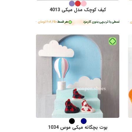
کیف کوچک مدل میکی 4013
825,000
تومان
طی با ترب‌پی بدون کارمزد
سطی با ترب‌پی بدون کارمزد
هر قسط
206,250
تومان
•
خرید قسطی با ترب‌پی بدون کارمزد
بوت بچگانه میکی موس 1034