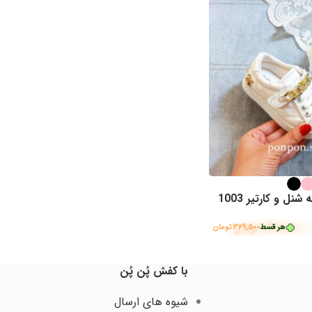
نل و کارتیر 1003
–
1,478,000
تومان
 قسط
369,500
تومان
•
خرید قسطی با ترب‌پی بدون کارمزد
با کفش پُن پُن
شیوه های ارسال