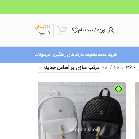
0
تومان
ورود / ثبت نام
0
مورد
خرید عمده
تخفیف دار
کدهای رهگیری مرسولات
ش
36
48
68