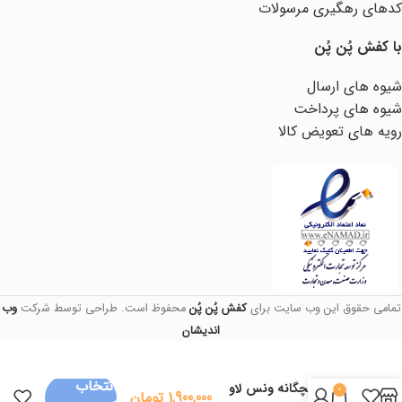
کدهای رهگیری مرسولات
با کفش پُن پُن
شیوه های ارسال
شیوه های پرداخت
رویه های تعویض کالا
تمامی حقوق این وب سایت برای
کفش پُن پُن
محفوظ است. طراحی توسط شرکت
وب
اندیشان
انتخاب
کفش بچگانه ونس لاو
0
1,900,000
تومان