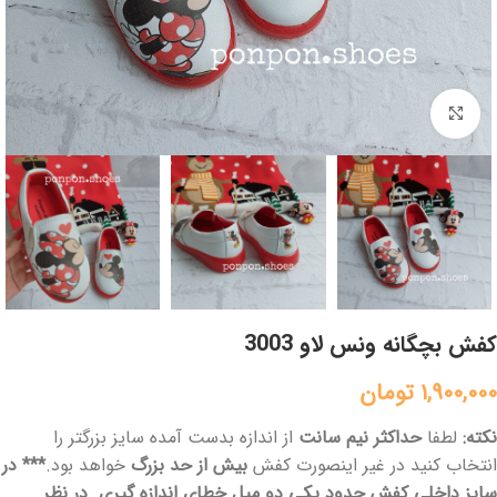
برای بزرگنمایی کلیک کنید
کفش بچگانه ونس لاو 3003
1,900,000
تومان
نکته:
لطفا
حداکثر
نیم سانت
از اندازه بدست آمده سایز بزرگتر را
انتخاب کنید در غیر اینصورت کفش
بیش از حد بزرگ
خواهد بود.
*** در
سایز داخلی کفش حدود یکی دو میل خطای اندازه گیری در نظر