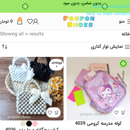
بدون ضامن، بدون سود
Skip to navigation
Skip to main content
0
منو
0
تومان
خانه
Showing all 10 results
نمایش نوار کناری
فروخته شد
ه
کوله مدرسه کرومی 4039
کیف بچگانه مرواریدی 4036