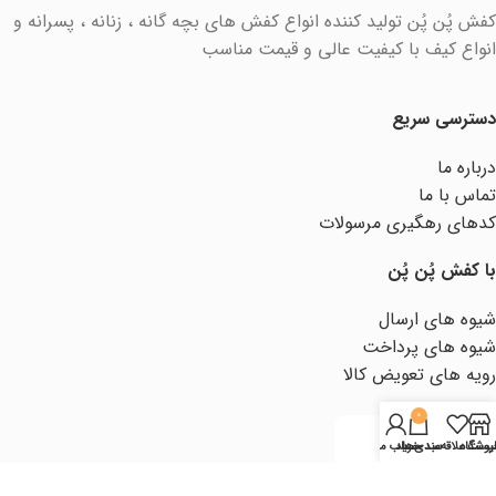
کفش پُن پُن تولید کننده انواع کفش های بچه گانه ، زنانه ، پسرانه و
انواع کیف با کیفیت عالی و قیمت مناسب
دسترسی سریع
درباره ما
تماس با ما
کدهای رهگیری مرسولات
با کفش پُن پُن
شیوه های ارسال
شیوه های پرداخت
رویه های تعویض کالا
0
روشگاه
یست علاقه‌مندی‌ها
سبد خرید
حساب من