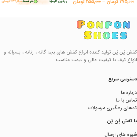
275,000
تومان
–
255,000
تومان
1,730,000
تومان
هر قسط
432,500
تومان
•
خرید قسطی با ترب‌پی بدون کارمزد
هر قسط
432,500
تومان
•
خر
کفش پُن پُن تولید کننده انواع کفش های بچه گانه ، زنانه ، پسرانه و
انواع کیف با کیفیت عالی و قیمت مناسب
دسترسی سریع
درباره ما
تماس با ما
کدهای رهگیری مرسولات
با کفش پُن پُن
شیوه های ارسال