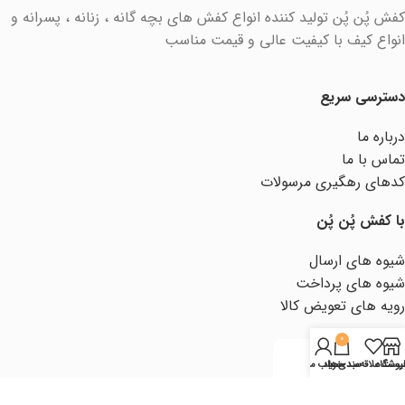
کفش پُن پُن تولید کننده انواع کفش های بچه گانه ، زنانه ، پسرانه و
انواع کیف با کیفیت عالی و قیمت مناسب
دسترسی سریع
درباره ما
تماس با ما
کدهای رهگیری مرسولات
با کفش پُن پُن
شیوه های ارسال
شیوه های پرداخت
رویه های تعویض کالا
0
روشگاه
یست علاقه‌مندی‌ها
سبد خرید
حساب من