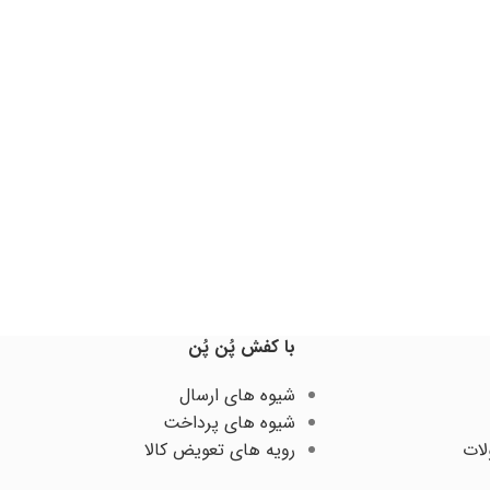
رمزد
با کفش پُن پُن
شیوه های ارسال
شیوه های پرداخت
لات
رویه های تعویض کالا