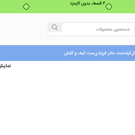
ل
کیف
ست مادر فرزندی
ست کیف و کفش
نمای