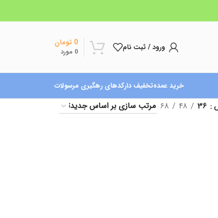
0
تومان
ورود / ثبت نام
0
مورد
خرید عمده
تخفیف دار
کدهای رهگیری مرسولات
ش
36
48
68