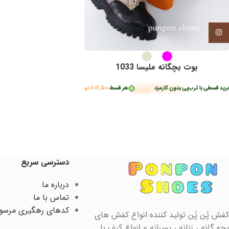
اینستاگرام
بوت بچگانه ملیسا 1033
3,210,000
تومان
ید قسطی با ترب‌پی بدون کارمزد
هر قسط
802,500
تومان
•
خرید قسطی با ترب‌پی بدون کا
دسترسی سریع
درباره ما
تماس با ما
کدهای رهگیری مرسو
کفش پُن پُن تولید کننده انواع کفش های
بچه گانه ، زنانه ، پسرانه و انواع کیف با